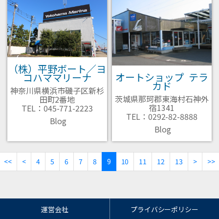
（株）平野ボート／ヨ
オートショップ テラ
コハママリーナ
カド
神奈川県横浜市磯子区新杉
茨城県那珂郡東海村石神外
田町2番地
宿1341
TEL：045-771-2223
TEL：0292-82-8888
Blog
Blog
<<
<
4
5
6
7
8
(current)
9
10
11
12
13
>
>>
運営会社
プライバシーポリシー