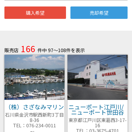
購入希望
売却希望
166
販売店
件中 97～108件を表示
（株）さざなみマリン
ニューポート江戸川/
ニューポート世田谷
石川県金沢市駅西新町3丁目
8-36
東京都江戸川区東葛西3-17-
TEL：076-234-0011
16
TEL：03-3675-4701