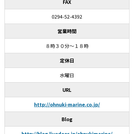
FAX
0294-52-4392
営業時間
８時３０分～１８時
定休日
水曜日
URL
http://ohnuki-marine.co.jp/
Blog
http://blog.livedoor.jp/ohnukimarine/