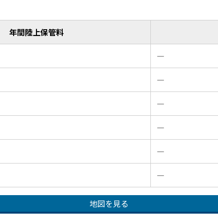
年間陸上保管料
―
―
―
―
―
―
地図を見る