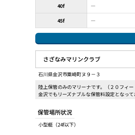
40f
―
45f
―
さざなみマリンクラブ
石川県金沢市粟崎町ヌ９－３
陸上保管のみのマリーナです。（２０フィー
金沢でもリーズナブルな保管料設定となって
保管場所状況
小型艇（24f以下）