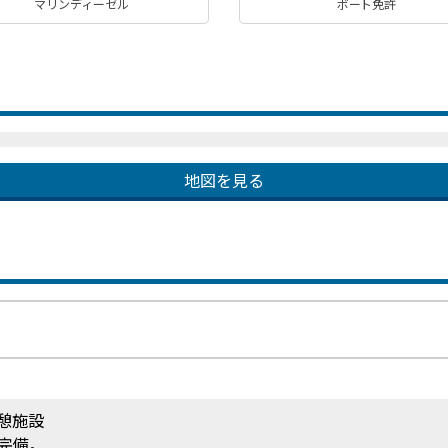
マリンディーゼル
ボート免許
地図を見る
憩施設
完備。