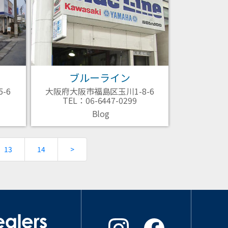
ブルーライン
-6
大阪府大阪市福島区玉川1-8-6
TEL：06-6447-0299
Blog
)
13
14
>