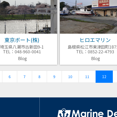
東京ボート(株)
ヒロエマリン
埼玉県八潮市古新田9-1
島根県松江市東津田町1875
TEL：048-960-0041
TEL：0852-22-4793
Blog
Blog
6
7
8
9
10
11
(current
12