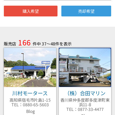
購入希望
売却希望
166
販売店
件中 37～48件を表示
川村モータース
（株）合田マリン
高知県宿毛市片島1-15
香川県仲多度郡多度津町東
TEL：0880-65-5603
浜11-8
TEL：0877-33-4477
Blog