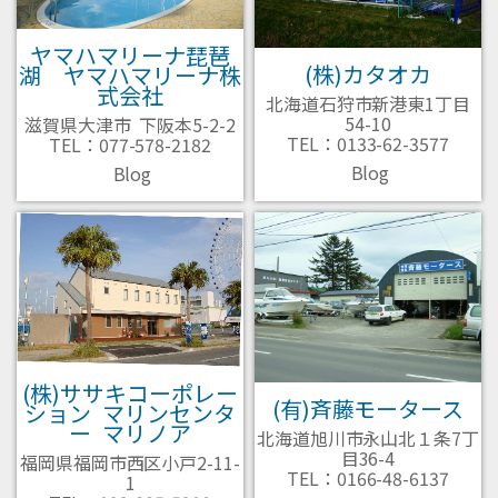
ヤマハマリーナ琵琶
(株)カタオカ
湖 ヤマハマリーナ株
式会社
北海道石狩市新港東1丁目
54-10
滋賀県大津市 下阪本5-2-2
TEL：0133-62-3577
TEL：077-578-2182
Blog
Blog
(株)ササキコーポレー
(有)斉藤モータース
ション マリンセンタ
ー マリノア
北海道旭川市永山北１条7丁
目36-4
福岡県福岡市西区小戸2-11-
TEL：0166-48-6137
1