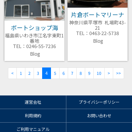
片倉ボートマリーナ
神奈川県平塚市 札場町43-
ボートショップ海
21
TEL：0463-22-5738
福島県いわき市江名字東町1
番地
Blog
TEL：0246-55-7236
Blog
<
1
2
3
(current)
4
5
6
7
8
9
10
>
>>
運営会社
プライバシーポリシー
利用規約
お問い合わせ
ご利用マニュアル