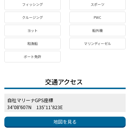
フィッシング
スポーツ
クルージング
PWC
ヨット
船外機
和漁船
マリンディーゼル
ボート免許
交通アクセス
自社マリーナGPS座標
34'08'607N 135'11'823E
地図を見る