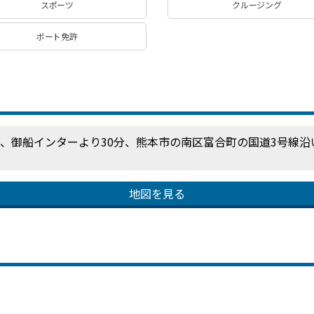
スポーツ
クルージング
ボート免許
分、御船インターより30分、熊本市の南区富合町の国道3号線
地図を見る