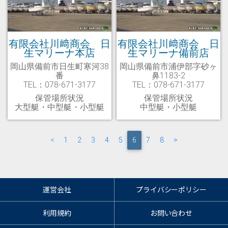
有限会社川﨑商会 日
有限会社川﨑商会 日
生マリーナ本店
生マリーナ備前店
岡山県備前市日生町寒河38
岡山県備前市浦伊部字砂ヶ
番
鼻1183-2
TEL：078-671-3177
TEL：078-671-3177
保管場所状況
保管場所状況
大型艇・中型艇・小型艇
中型艇・小型艇
<
1
2
3
4
5
(current)
6
7
8
>
運営会社
プライバシーポリシー
利用規約
お問い合わせ