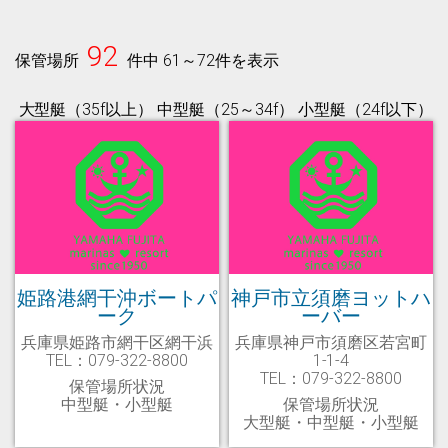
92
保管場所
件中 61～72件を表示
大型艇（35f以上） 中型艇（25～34f） 小型艇（24f以下）
姫路港網干沖ボートパ
神戸市立須磨ヨットハ
ーク
ーバー
兵庫県姫路市網干区網干浜
兵庫県神戸市須磨区若宮町
TEL：079-322-8800
1-1-4
TEL：079-322-8800
保管場所状況
中型艇・小型艇
保管場所状況
大型艇・中型艇・小型艇