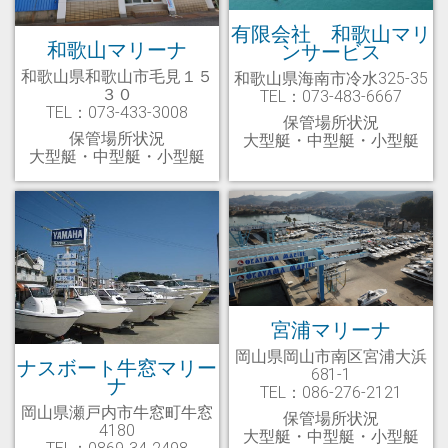
有限会社 和歌山マリ
和歌山マリーナ
ンサービス
和歌山県和歌山市毛見１５
和歌山県海南市冷水325-35
３０
TEL：073-483-6667
TEL：073-433-3008
保管場所状況
保管場所状況
大型艇・中型艇・小型艇
大型艇・中型艇・小型艇
宮浦マリーナ
岡山県岡山市南区宮浦大浜
ナスボート牛窓マリー
681-1
ナ
TEL：086-276-2121
岡山県瀬戸内市牛窓町牛窓
保管場所状況
4180
大型艇・中型艇・小型艇
TEL：0869-34-2498