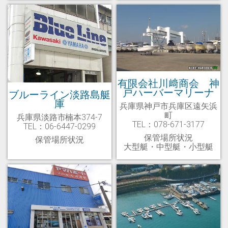
有限会社川﨑商会 神
戸ハーバーマリーナ
ブルーライン淡路島艇
庫
兵庫県神戸市兵庫区遠矢浜
町
兵庫県淡路市楠本374-7
TEL：078-671-3177
TEL：06-6447-0299
保管場所状況
保管場所状況
大型艇・中型艇・小型艇