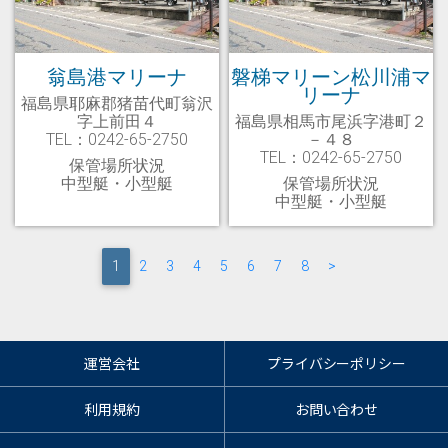
翁島港マリーナ
磐梯マリーン松川浦マ
リーナ
福島県耶麻郡猪苗代町翁沢
字上前田４
福島県相馬市尾浜字港町２
TEL：0242-65-2750
－４８
TEL：0242-65-2750
保管場所状況
中型艇・小型艇
保管場所状況
中型艇・小型艇
(current)
1
2
3
4
5
6
7
8
>
運営会社
プライバシーポリシー
利用規約
お問い合わせ