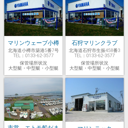
マリンウェーブ小樽
石狩マリンクラブ
北海道小樽市築港5番7号
北海道石狩市生振458番3
TEL：0133-62-3577
TEL：0133-62-3577
保管場所状況
保管場所状況
大型艇・中型艇・小型艇
大型艇・中型艇・小型艇
市営 エトモ船だま