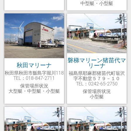
中型艇・小型艇
磐梯マリーン猪苗代マ
秋田マリーナ
リーナ
秋田県秋田市飯島字堀川118
福島県耶麻郡猪苗代町翁沢
TEL：018-847-2711
字不動堂５７９－１０
TEL：0242-65-2750
保管場所状況
大型艇・中型艇・小型艇
保管場所状況
小型艇