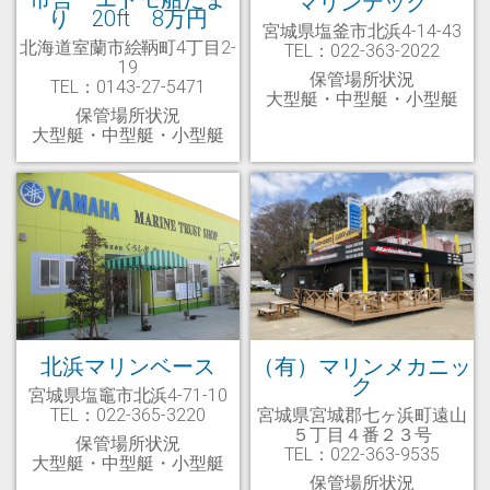
マリンテック
り 20ft 8万円
宮城県塩釜市北浜4-14-43
北海道室蘭市絵鞆町4丁目2-
TEL：022-363-2022
19
保管場所状況
TEL：0143-27-5471
大型艇・中型艇・小型艇
保管場所状況
大型艇・中型艇・小型艇
北浜マリンベース
（有）マリンメカニッ
ク
宮城県塩竈市北浜4-71-10
TEL：022-365-3220
宮城県宮城郡七ヶ浜町遠山
５丁目４番２３号
保管場所状況
TEL：022-363-9535
大型艇・中型艇・小型艇
保管場所状況