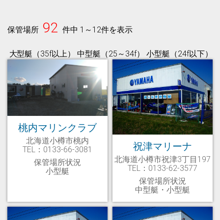
92
保管場所
件中 1～12件を表示
大型艇（35f以上） 中型艇（25～34f） 小型艇（24f以下）
桃内マリンクラブ
北海道小樽市桃内
祝津マリーナ
TEL：0133-66-3081
北海道小樽市祝津3丁目197
保管場所状況
TEL：0133-62-3577
小型艇
保管場所状況
中型艇・小型艇