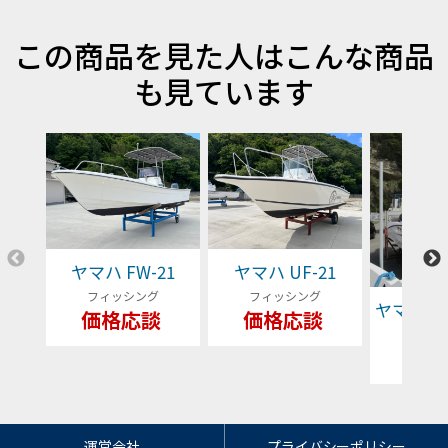
この商品を見た人はこんな商品
も見ています
ヤマハ FW-21
ヤマハ UF-21
フィッシング
フィッシング
ヤマハ YFR
価格応談
価格応談
フィッ
79
運営会社
プライバシーポリシー