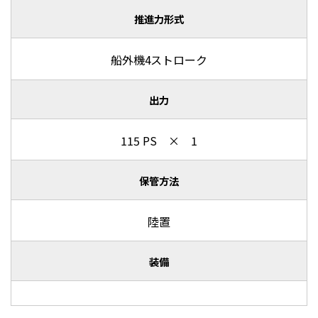
推進力形式
船外機4ストローク
出力
115 PS × 1
保管方法
陸置
装備