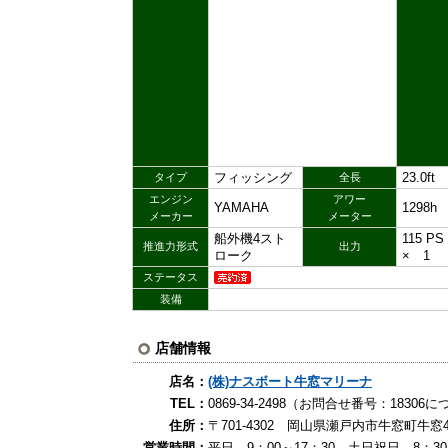
フィッシング
23.0ft
タイプ
全長
エンジン
アワー
YAMAHA
1298h
メーカー
メーター
船外機4スト
115 P
推進力形式
出力
ローク
× 1
ステータス
装備
店舗情報
店名：
(株)ナスボート牛窓マリーナ
TEL：
0869-34-2498（お問合せ番号：183
住所：
〒701-4302 岡山県瀬戸内市牛窓町牛窓4
営業時間：
平日 9：00～17：30 土日祝日 8：3