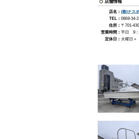
店舗情報
店名：
(株)ナ
TEL：
0869-
住所：
〒701-
営業時間：
平日 9：
定休日：
火曜日＋