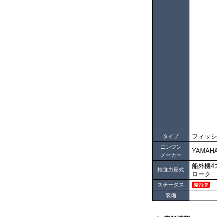
フィッシ
タイプ
エンジン
YAMAH
メーカー
船外機4
推進力形式
ローク
ステータス
装備