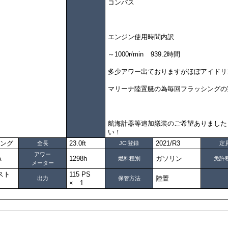
コンパス
エンジン使用時間内訳
～1000r/min 939.2時間
多少アワー出ておりますがほぼアイドリ
マリーナ陸置艇の為毎回フラッシングの
航海計器等追加艤装のご希望ありました
い！
ング
23.0ft
2021/R3
全長
JCI登録
定
アワー
A
1298h
ガソリン
燃料種別
免許
メーター
スト
115 PS
陸置
出力
保管方法
× 1