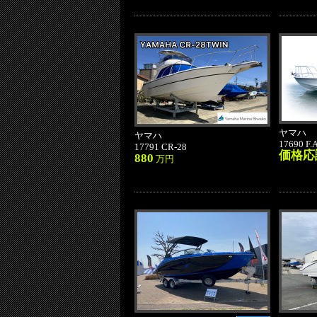
ヤマハ
ヤマハ
17690 F.A
17791 CR-28
価格応
880
万円