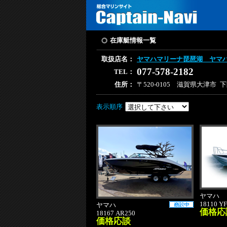
在庫艇情報一覧
取扱店名：
ヤマハマリーナ琵琶湖 ヤマ
077-578-2182
TEL：
住所：
〒520-0105 滋賀県大津市 下阪
表示順序
ヤマハ
18110 YF
ヤマハ
価格応
18167 AR250
価格応談