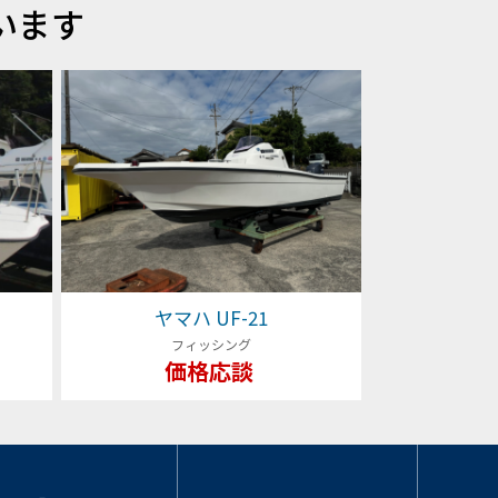
います
ヤマハ UF-21
フィッシング
価格応談