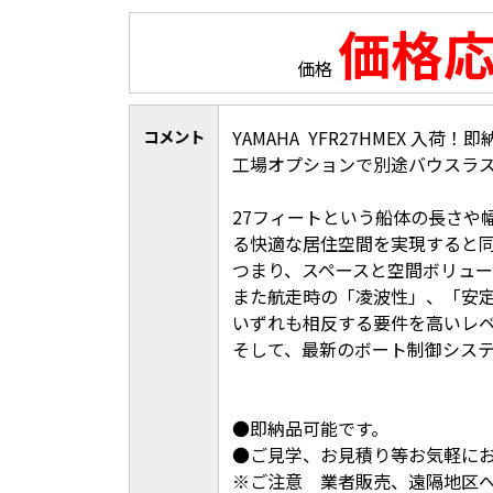
価格
価格
コメント
YAMAHA YFR27HMEX 入荷！
工場オプションで別途バウスラス
27フィートという船体の長さや
る快適な居住空間を実現すると
つまり、スペースと空間ボリュ
また航走時の「凌波性」、「安
いずれも相反する要件を高いレ
そして、最新のボート制御システム
●即納品可能です。
●ご見学、お見積り等お気軽に
※ご注意 業者販売、遠隔地区