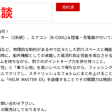
応談
売約済
即納可！
ター（2系統）、エアコン（B-COOL)＆陸電・充電器が付い
幅など、物理的な制約がある中で広々とした釣りスペースと機
同時に、船外機艇としての卓越した風流れ抑止性能を両立させ
ームを持ちながら、釣りのポイントキープ力を併せ持つこと。
定性」と「乗り心地」を高いレベルで保ちながら、フィッシン
ベルでクリアし、スタイリッシュなフォルムにまとめ上げるこ
「HELM MASTER EX」を装備することでその戦闘力は格
お問い合わせ下さい。
への販売はしておりません。