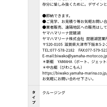
存分に愉しみ抜くために。デザインと
●即納できます。
●ご見学、お見積り等お気軽お問い
●業者販売、遠隔地区への販売はし
ヤマハマリーナ琵琶湖
ヤマハマリーナ株式会社 琵琶湖営業
〒520-0105 滋賀県大津市下阪本5-2-
TEL:077-578-2182 FAX:077-579-52
E-mail:biwako@yamaha-motor.co.j
＊新艇 YAMAHA（ボート、ジェッ
＊中古艇（びわこもん）
https://biwako.yamaha-marina.co.jp
お気軽にお問い合わせ下さい。
タ
クルージング
イ
プ