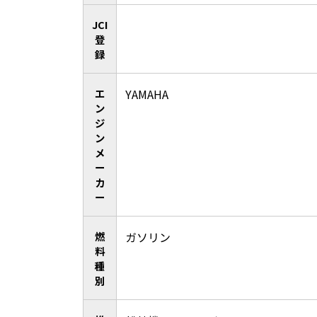
JCI
登
録
エ
YAMAHA
ン
ジ
ン
メ
ー
カ
ー
燃
ガソリン
料
種
別