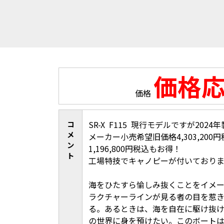
価格
価格
コ
SR-X F115 現行モデルですが20
メ
メーカー小売希望旧価格4,303,200円
ン
1,196,800円税込もお得！
ト
工場特技でキャノピーが付いておりま
海をひたすら愉しみ抜くことをイメ
ラクチャーラインが見る者の目を惹
る。あるときは、海を自在に駆け抜
の世界に身を預けたい。このボートは