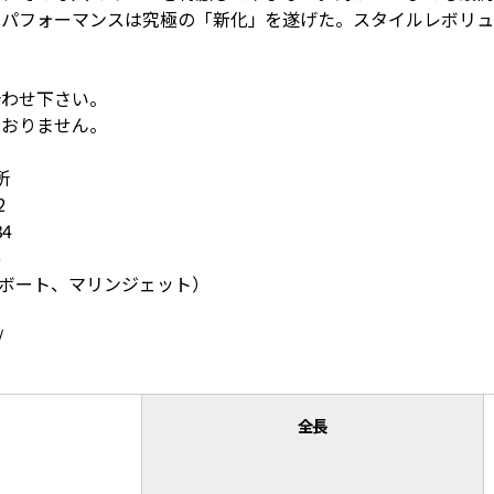
パフォーマンスは究極の「新化」を遂げた。スタイルレボリュー
合わせ下さい。
ておりません。
所
2
34
p
トボート、マリンジェット）
/
全長