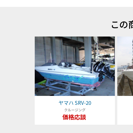
この
ヤマハ SRV-20
クルージング
価格応談