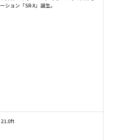
ション「SR-X」誕生。
21.0ft