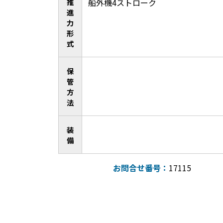
推
船外機4ストローク
進
力
形
式
保
管
方
法
装
備
お問合せ番号：
17115