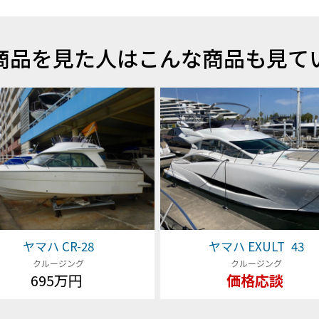
商品を見た人はこんな商品も見て
ヤマハ CR-28
ヤマハ EXULT 43
クルージング
クルージング
695万円
価格応談