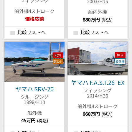
フィッシング
2003/H15
船外機4ストローク
船内外機
価格応談
880万円
(税込)
比較リストへ
比較リストへ
NEW
NEW
商談中
委託艇
ヤマハ F.A.S.T.26 EX
ヤマハ SRV-20
フィッシング
2014/H26
クルージング
1998/H10
船外機4ストローク
船外機
660万円
(税込)
45万円
(税込)