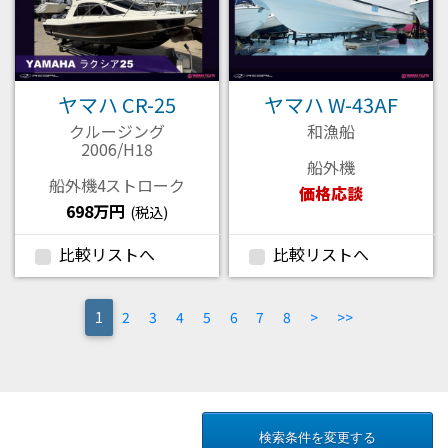
ヤマハ CR-25
ヤマハ W-43AF
クルージング
和漁船
2006/H18
船外機
船外機4ストローク
価格応談
698万円
(税込)
比較リストへ
比較リストへ
(current)
1
2
3
4
5
6
7
8
>
>>
検索条件を変更する