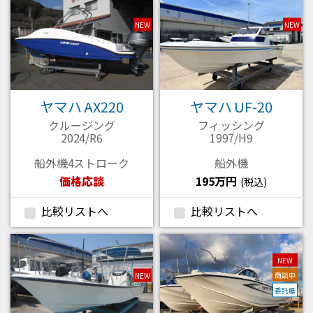
NEW
NEW
ヤマハ AX220
ヤマハ UF-20
クルージング
フィッシング
2024/R6
1997/H9
船外機4ストローク
船外機
価格応談
195万円
(税込)
比較リストへ
比較リストへ
NEW
商談中
NEW
委託艇