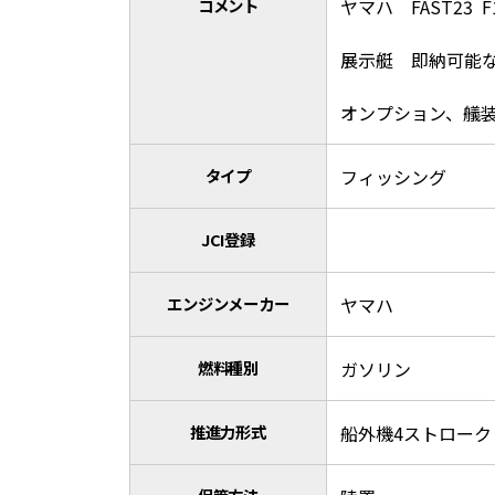
コメント
ヤマハ FAST23 F
展示艇 即納可能
オンプション、艤
タイプ
フィッシング
JCI登録
エンジンメーカー
ヤマハ
燃料種別
ガソリン
推進力形式
船外機4ストローク