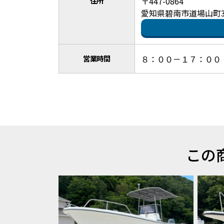
住所
〒447-0864
愛知県碧南市道場山町3-
営業時間
８：００－１７：００
この