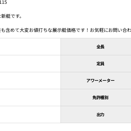
115
な新艇です。
装も含めて大変お値打ちな展示艇価格です！お気軽にお問い合
全長
定員
アワーメーター
免許種別
出力