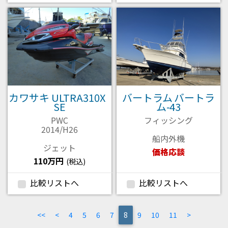
カワサキ ULTRA310X
バートラム バートラ
SE
ム-43
PWC
フィッシング
2014/H26
船内外機
ジェット
価格応談
110万円
(税込)
比較リストへ
比較リストへ
<<
<
4
5
6
7
(current)
8
9
10
11
>