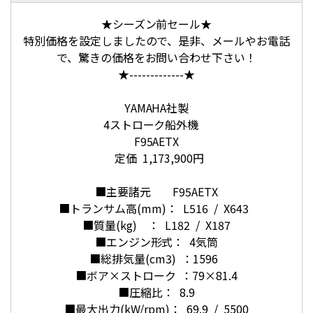
★シーズン前セール★
特別価格を設定しましたので、是非、メールやお電話
で、驚きの価格をお問い合わせ下さい！
★-------------★
YAMAHA社製
4ストローク船外機
F95AETX
定価 1,173,900円
■主要諸元 F95AETX
■トランサム高(mm)： L516 / X643
■質量(kg) ： L182 / X187
■エンジン形式： 4気筒
■総排気量(cm3) ：1596
■ボア×ストローク ：79×81.4
■圧縮比： 8.9
■最大出力(kW/rpm)： 69.9 / 5500