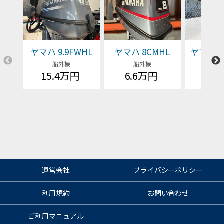
ヤマハ 9.9FWHL
ヤマハ 8CMHL
ヤマハ F1
船外機
船外機
船
15.4万円
6.6万円
価格
運営会社
プライバシーポリシー
利用規約
お問い合わせ
ご利用マニュアル