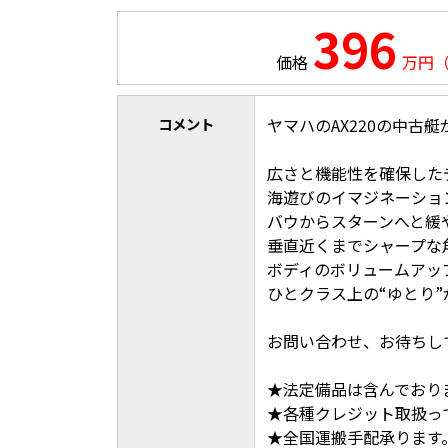
396
価格
万円
コメント
ヤマハのAX220の中古
広さと機能性を確保した
海遊びのイマジネーショ
バウからスターンへと緩
垂直近くまでシャープな
ボディのボリュームアッ
ひとクラス上の“ゆとり
お問い合わせ、お待ち
★法定備品は含んでお
★各種クレジット取扱っ
★全国運搬手配承ります