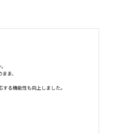
ン。
のまま、
応する機能性も向上しました。