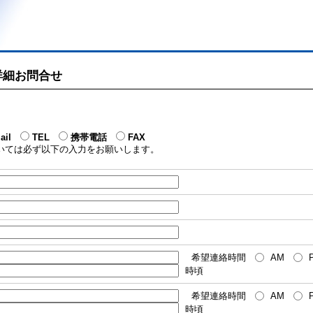
 詳細お問合せ
ail
TEL
携帯電話
FAX
いては必ず以下の入力をお願いします。
希望連絡時間
AM
時頃
希望連絡時間
AM
時頃