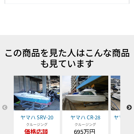
この商品を見た人はこんな商品
も見ています
ヤマハ SRV-20
ヤマハ CR-28
ヤマハ EX
クルージング
クルージング
クルー
価格応談
695万円
価格