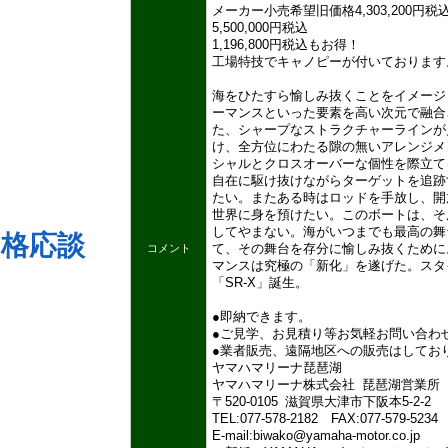
メーカー小売希望旧価格4,303,200円
5,500,000円税込
1,196,800円税込もお得！
工場特技でキャノピーが付いております
海をひたすら愉しみ抜くことをイメージ
ーマンスといった要素を高い次元で融合
た、シャープなストラクチャーラインが
け、全方位にわたる隙の無いアレンジメ
シャルとクロスオーバーな個性を際立て
自在に駆け抜けながらターゲットを追跡
たい。またある時はロッドを手放し、開
世界に身を預けたい。このボートは、そ
してやまない。海がいつまでも最高の舞
価格応談
て、その舞台を存分に愉しみ抜くために
コメント
マンスは究極の「新化」を遂げた。スタ
「SR-X」誕生。
●即納できます。
●ご見学、お見積り等お気軽お問い合わ
●業者販売、遠隔地区への販売はしてお
ヤマハマリーナ琵琶湖
ヤマハマリーナ株式会社 琵琶湖営業所
〒520-0105 滋賀県大津市下阪本5-2-2
TEL:077-578-2182 FAX:077-579-5234
E-mail:biwako@yamaha-motor.co.jp