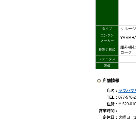
クルージ
タイプ
エンジン
YAMAH
メーカー
船外機4
推進力形式
ローク
ステータス
装備
店舗情報
店名：
ヤマハマ
TEL：
077-5
住所：
〒520-0
営業時間：
定休日：
火曜日（