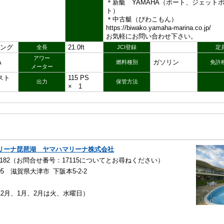
＊新艇 YAMAHA（ボート、ジェット
ト）
＊中古艇（びわこもん）
https://biwako.yamaha-marina.co.jp/
お気軽にお問い合わせ下さい。
ング
21.0ft
全長
JCI登録
定
アワー
A
ガソリン
燃料種別
免許
メーター
スト
115 PS
出力
保管方法
× 1
リーナ琵琶湖 ヤマハマリーナ株式会社
78-2182（お問合せ番号：17115についてとお尋ねください）
105 滋賀県大津市 下阪本5-2-2
12月、1月、2月は火、水曜日）