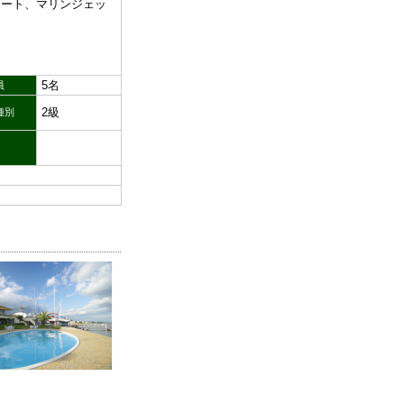
ボート、マリンジェッ
5名
員
2級
種別