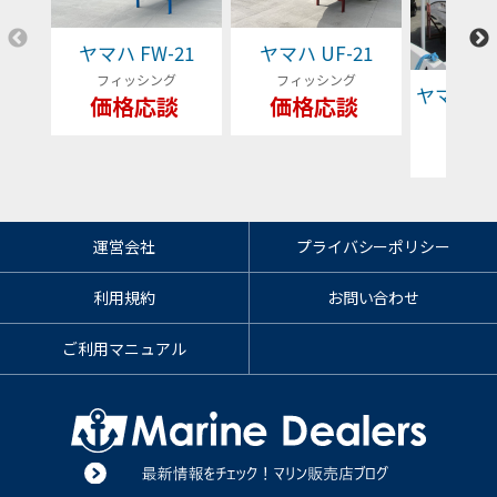
ヤマハ FW-21
ヤマハ UF-21
フィッシング
フィッシング
ヤマハ YFR
価格応談
価格応談
フィッ
79
運営会社
プライバシーポリシー
利用規約
お問い合わせ
ご利用マニュアル