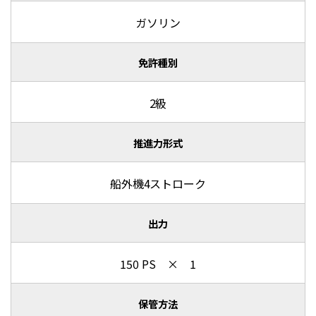
ガソリン
免許種別
2級
推進力形式
船外機4ストローク
出力
150 PS × 1
保管方法