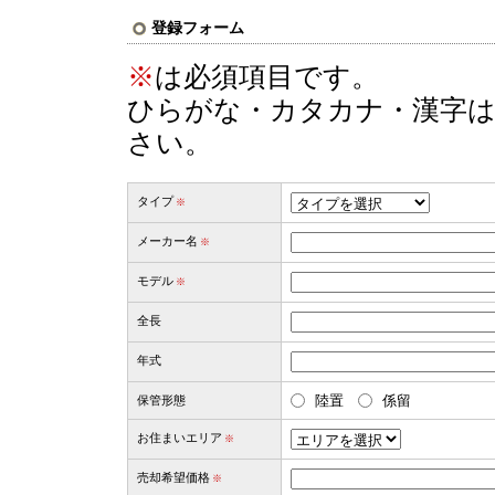
登録フォーム
※
は必須項目です。
ひらがな・カタカナ・漢字は
さい。
タイプ
※
メーカー名
※
モデル
※
全長
年式
陸置
係留
保管形態
お住まいエリア
※
売却希望価格
※