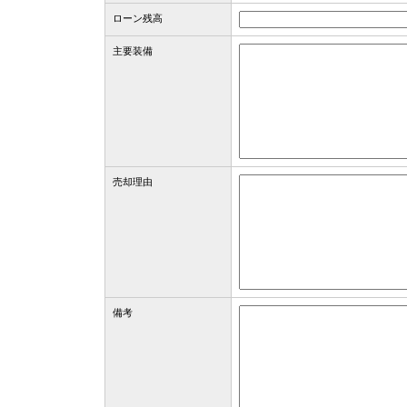
ローン残高
主要装備
売却理由
備考