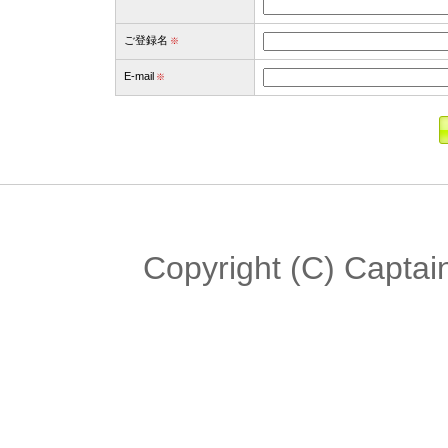
ご登録名
※
E-mail
※
Copyright (C) Captain