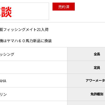
応談
売約済
艇フィッシングメイト21入荷
機はヤマハ６０馬力新品に換装
ッシング
全長
定員
AHA
アワーメー
リン
免許種別