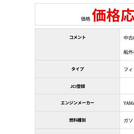
価格
価格
コメント
中古
船外
タイプ
フィ
JCI登録
エンジンメーカー
YAM
燃料種別
ガソ