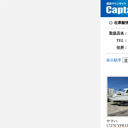
在庫艇
取扱店名：
TEL：
住所：
表示順序
ヤマハ
17270 YFR3