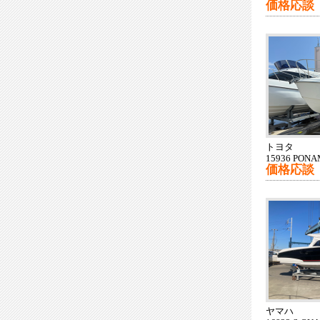
価格応談
トヨタ
15936 PONA
価格応談
ヤマハ