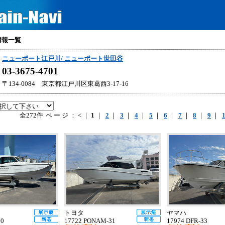
情報一覧
ニューポート江戸川/ ニューポート世田谷
03-3675-4701
〒134-0084 東京都江戸川区東葛西3-17-16
全272件
ページ：<｜
1
｜
2
｜
3
｜
4
｜
5
｜
6
｜
7
｜
8
｜
9
｜
トヨタ
ヤマハ
30
17722 PONAM-31
17974 DFR-33