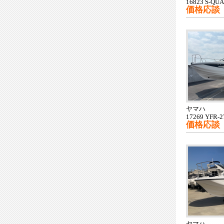
16823 S-QU
価格応談
ヤマハ
17269 YFR-
価格応談