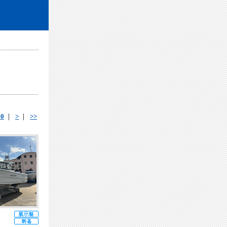
10
｜
>
｜
>>