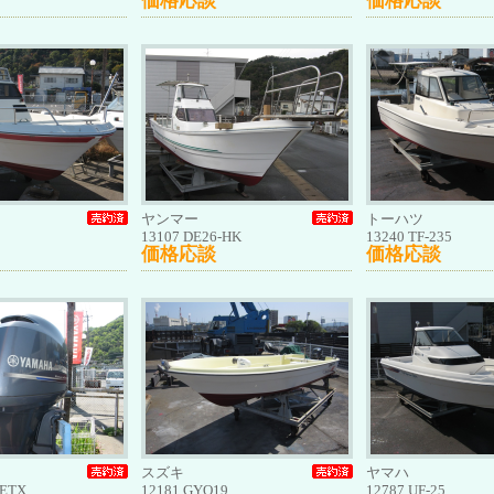
価格応談
価格応談
ヤンマー
トーハツ
13107 DE26-HK
13240 TF-235
価格応談
価格応談
スズキ
ヤマハ
AETX
12181 GYO19
12787 UF-25