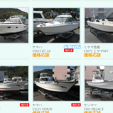
ヤマハ
ミヤマ造船
15915 FC-24
15072 ミヤマMV
価格応談
価格応談
ヤマハ
ヤンマー
C
13221 YDX30
3361 DE24CZ