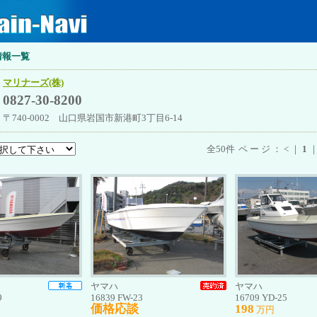
情報一覧
マリナーズ(株)
0827-30-8200
〒740-0002 山口県岩国市新港町3丁目6-14
全50件
ページ：<｜
1
ヤマハ
ヤマハ
9
16839 FW-23
16709 YD-25
価格応談
198
万円