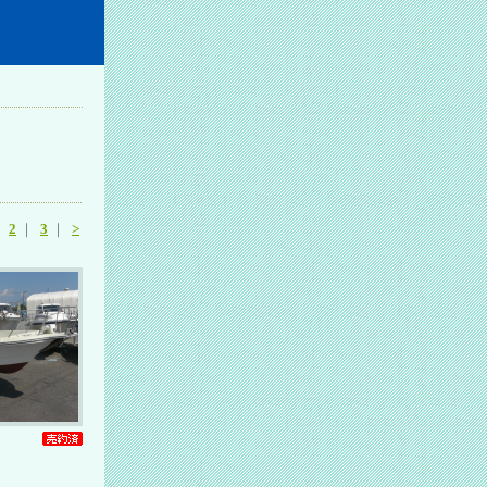
｜
2
｜
3
｜
>