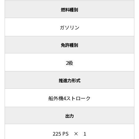
燃料種別
ガソリン
免許種別
2級
推進力形式
船外機4ストローク
出力
225 PS × 1