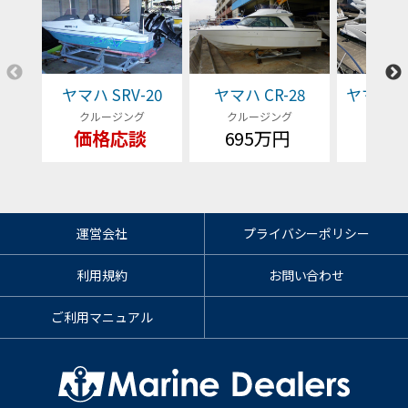
ヤマハ SRV-20
ヤマハ CR-28
ヤマハ EX
クルージング
クルージング
クルー
価格応談
695万円
価格
運営会社
プライバシーポリシー
利用規約
お問い合わせ
ご利用マニュアル