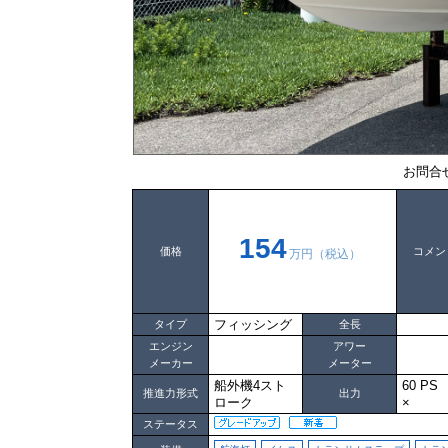
お問合
154
価格
コメン
万円（税込）
フィッシング
タイプ
全長
エンジン
アワー
メーカー
メーター
船外機4スト
60 P
推進力形式
出力
ローク
×
ステータス