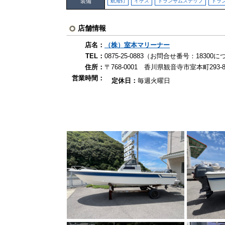
装備
航海灯
イケス
トランサムステップ
トラ
店舗情報
店名：
（株）室本マリーナー
TEL：
0875-25-0883（お問合せ番号：183
住所：
〒768-0001 香川県観音寺市室本町293-8
営業時間：
定休日：
毎週火曜日