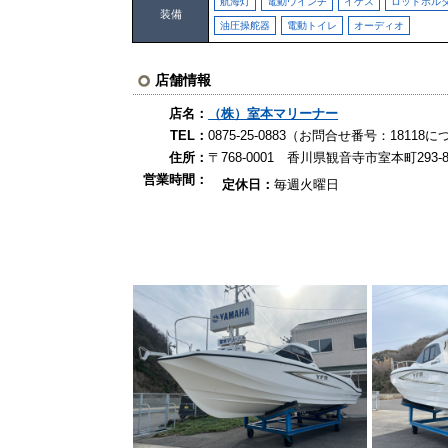
航海灯
電動ウインチ
イケス
ロッドホル
装備
油圧操舵器
電動トイレ
オーディオ
店舗情報
店名：
（株）室本マリーナー
TEL：
0875-25-0883（お問合せ番号：181
住所：
〒768-0001 香川県観音寺市室本町293-8
営業時間：
定休日：
毎週火曜日