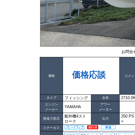
お問合
価格応談
価格
コメン
フィッシング
2710.0f
タイプ
全長
エンジン
アワー
YAMAHA
メーカー
メーター
船外機4スト
250 
推進力形式
出力
ローク
×
ステータス