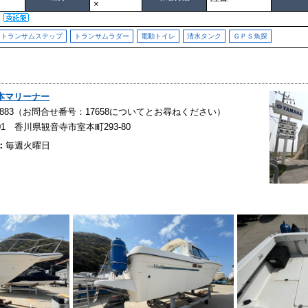
×
トランサムステップ
トランサムラダー
電動トイレ
清水タンク
ＧＰＳ魚探
本マリーナー
25-0883（お問合せ番号：17658についてとお尋ねください）
001 香川県観音寺市室本町293-80
：
毎週火曜日