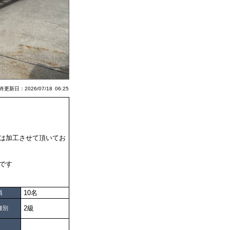
更新日：2026/07/18 06:25
は加工させて頂いてお
です
10名
員
2級
種別