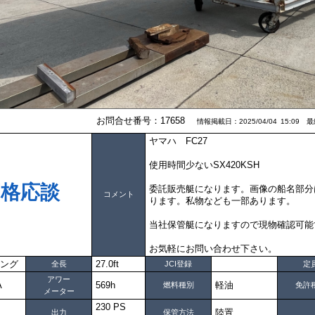
お問合せ番号：17658
情報掲載日：2025/04/04 15:09 最終
ヤマハ FC27
使用時間少ないSX420KSH
価格応談
委託販売艇になります。画像の船名部分
コメント
ります。私物なども一部あります。
当社保管艇になりますので現物確認可能
お気軽にお問い合わせ下さい。
ング
27.0ft
全長
JCI登録
定
アワー
A
569h
軽油
燃料種別
免許
メーター
230 PS
陸置
出力
保管方法