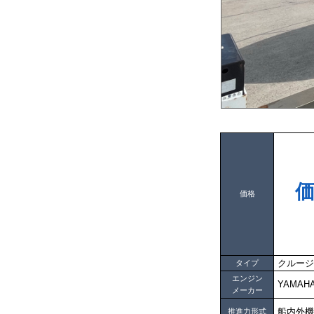
価格
クルージ
タイプ
エンジン
YAMAH
メーカー
船内外機
推進力形式