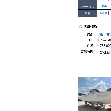
ステータス
装備
航海灯
店舗情報
店名：
（株）室
TEL：
0875-
住所：
〒768-0
営業時間：
定休日