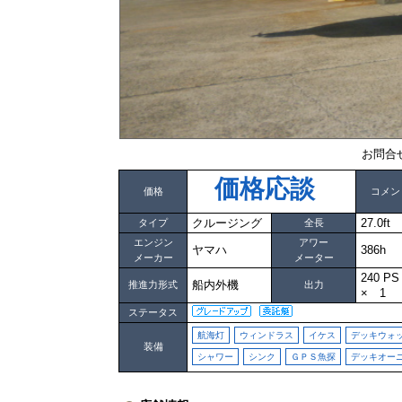
お問合
価格応談
価格
コメン
クルージング
27.0ft
タイプ
全長
エンジン
アワー
ヤマハ
386h
メーカー
メーター
240 
船内外機
推進力形式
出力
× 1
ステータス
航海灯
ウィンドラス
イケス
デッキウォ
装備
シャワー
シンク
ＧＰＳ魚探
デッキオー