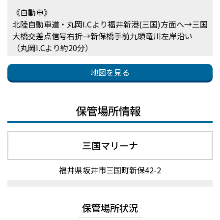
《自動車》
北陸自動車道・丸岡I.Cより福井新港(三国)方面へ→三国
大橋交差点信号右折→新保橋手前九頭竜川左岸沿い
（丸岡I.Cより約20分）
地図を見る
保管場所情報
三国マリーナ
福井県坂井市三国町新保42-2
保管場所状況