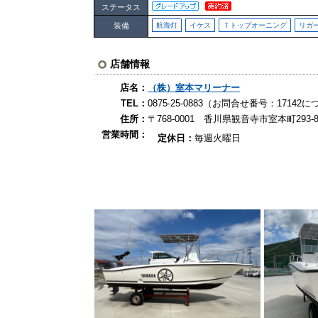
ステータス
装備
航海灯
イケス
Ｔトップオーニング
リガ
店舗情報
店名：
（株）室本マリーナー
TEL：
0875-25-0883（お問合せ番号：171
住所：
〒768-0001 香川県観音寺市室本町293-8
営業時間：
定休日：
毎週火曜日