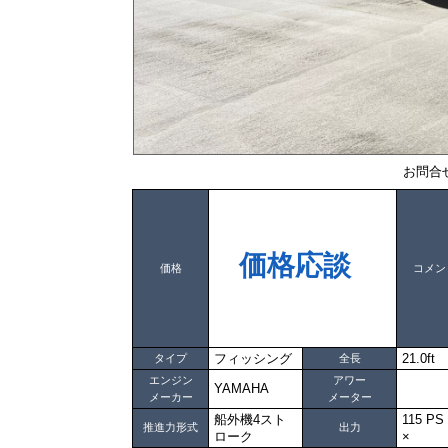
お問合
価格応談
価格
コメン
フィッシング
21.0ft
タイプ
全長
エンジン
アワー
YAMAHA
メーカー
メーター
船外機4スト
115 P
推進力形式
出力
ローク
×