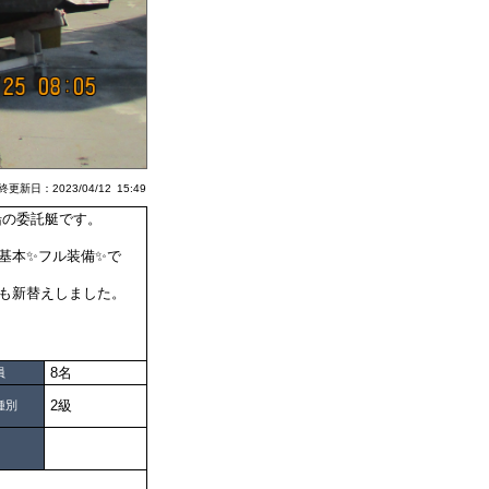
更新日：2023/04/12 15:49
船の委託艇です。
基本✨フル装備✨で
も新替えしました。
8名
員
2級
種別