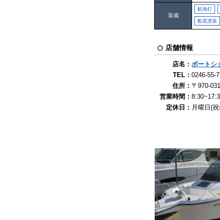
航海灯
装備
船底塗装
店舗情報
店名：
ボートシ
TEL：
0246-
住所：
〒970-
営業時間：
8:30~17:
定休日：
月曜日(