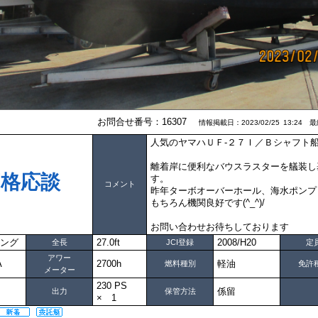
お問合せ番号：16307
情報掲載日：2023/02/25 13:24 最終
人気のヤマハＵＦ-２７Ｉ／Ｂシャフト
離着岸に便利なバウスラスターを艤装し
価格応談
す。
コメント
昨年ターボオーバーホール、海水ポンプ
もちろん機関良好です(^_^)/
お問い合わせお待ちしております
ング
27.0ft
2008/H20
全長
JCI登録
定
アワー
HA
2700h
軽油
燃料種別
免許
メーター
230 PS
係留
出力
保管方法
× 1