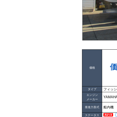
価格
フィッシ
タイプ
エンジン
YAMA
メーカー
船内機
推進力形式
ステータス