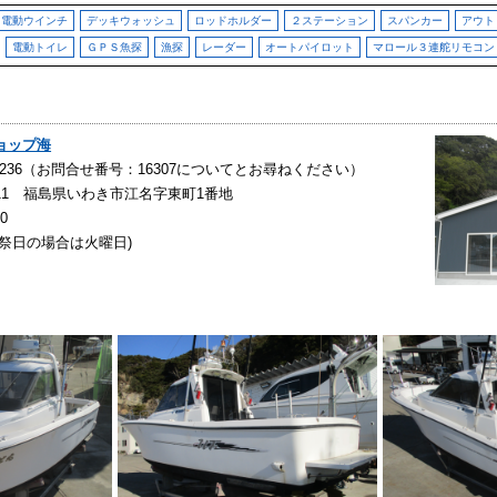
電動ウインチ
デッキウォッシュ
ロッドホルダー
２ステーション
スパンカー
アウト
電動トイレ
ＧＰＳ魚探
漁探
レーダー
オートパイロット
マロール３連舵リモコン
ョップ海
55-7236（お問合せ番号：16307についてとお尋ねください）
0311 福島県いわき市江名字東町1番地
30
祝祭日の場合は火曜日)