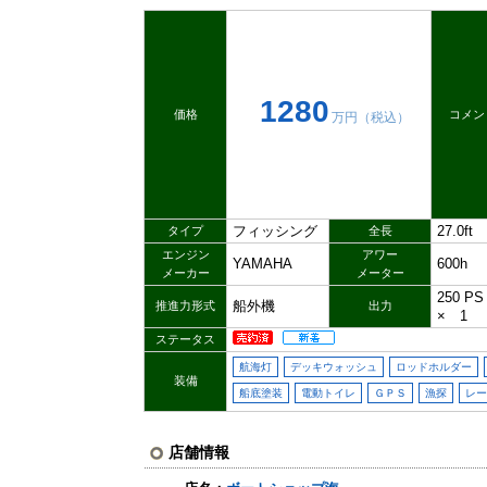
1280
価格
コメン
万円（税込）
フィッシング
27.0ft
タイプ
全長
エンジン
アワー
YAMAHA
600h
メーカー
メーター
250 
船外機
推進力形式
出力
× 1
ステータス
航海灯
デッキウォッシュ
ロッドホルダー
装備
船底塗装
電動トイレ
ＧＰＳ
漁探
レー
店舗情報