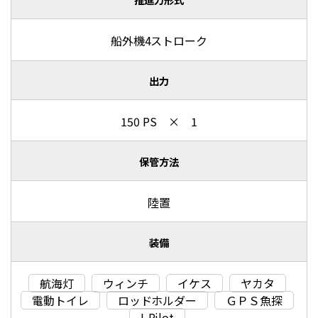
船外機4ストローク
出力
150 PS × 1
保管方法
陸置
装備
航海灯
ウィンチ
イケス
ヤカタ
電動トイレ
ロッドホルダー
ＧＰＳ魚探
I-Pilot