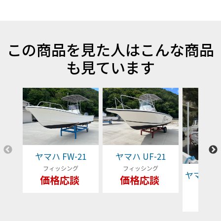
この商品を見た人はこんな商品
も見ています
ヤマハ FW-21
ヤマハ UF-21
フィッシング
フィッシング
ヤマハ YFR
価格応談
価格応談
フィッ
79