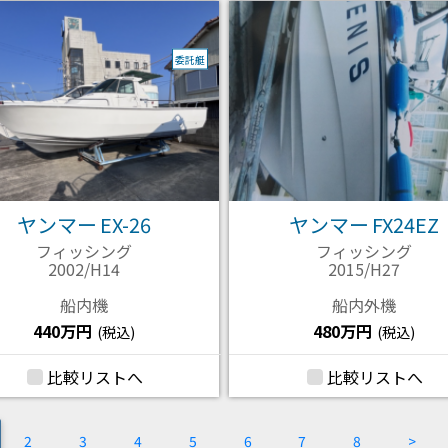
委託艇
ヤンマー EX-26
ヤンマー FX24EZ
フィッシング
フィッシング
2002/H14
2015/H27
船内機
船内外機
440万円
480万円
(税込)
(税込)
比較リストへ
比較リストへ
rent)
2
3
4
5
6
7
8
>