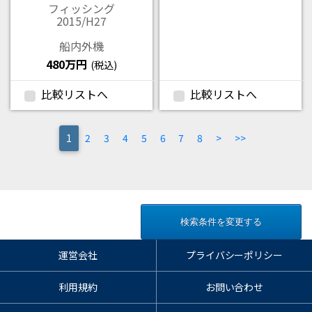
フィッシング
2015/H27
船内外機
480万円
(税込)
比較リストへ
比較リストへ
(current)
1
2
3
4
5
6
7
8
>
>>
検索条件を変更する
運営会社
プライバシーポリシー
利用規約
お問い合わせ