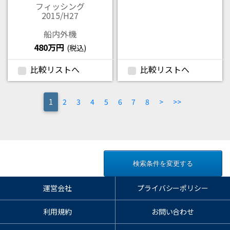
フィッシング
2015/H27
船内外機
480万円
(税込)
比較リストへ
比較リストへ
(current)
1
2
3
4
5
6
7
8
>
>>
検索条件を変更する
運営会社
プライバシーポリシー
利用規約
お問い合わせ