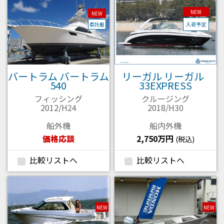
NEW
NEW
委託艇
入荷予定
バートラム バートラム
リーガル リーガル
540
33EXPRESS
フィッシング
クルージング
2012/H24
2018/H30
船外機
船内外機
価格応談
2,750万円
(税込)
比較リストへ
比較リストへ
NEW
NEW