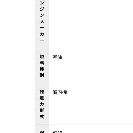
ン
ジ
ン
メ
ー
カ
ー
燃
軽油
料
種
別
推
船内機
進
力
形
式
保