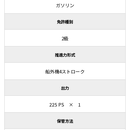
ガソリン
免許種別
2級
推進力形式
船外機4ストローク
出力
225 PS × 1
保管方法