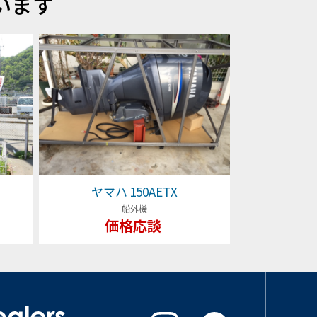
います
ヤマハ 150AETX
船外機
価格応談