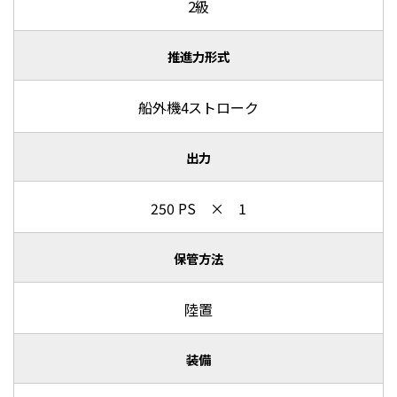
2級
推進力形式
船外機4ストローク
出力
250 PS × 1
保管方法
陸置
装備