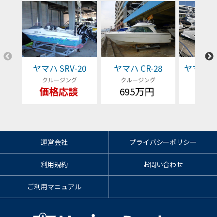
ヤマハ SRV-20
ヤマハ CR-28
ヤマハ EX
クルージング
クルージング
クルー
価格応談
695万円
価格
運営会社
プライバシーポリシー
利用規約
お問い合わせ
ご利用マニュアル