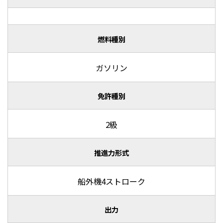
燃料種別
ガソリン
免許種別
2級
推進力形式
船外機4ストローク
出力