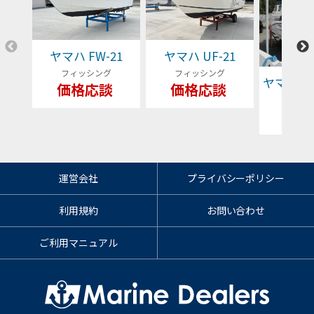
ヤマハ FW-21
ヤマハ UF-21
フィッシング
フィッシング
ヤマハ YFR
価格応談
価格応談
フィッ
79
運営会社
プライバシーポリシー
利用規約
お問い合わせ
ご利用マニュアル