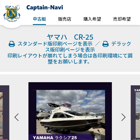
中古艇
販売店
購入希望
売却希望
ヤマハ CR-25
スタンダード版印刷ページを表示
／
デラック
ス版印刷ページを表示
印刷レイアウトが崩れてしまう場合は各印刷環境にて調
整をお願いします。