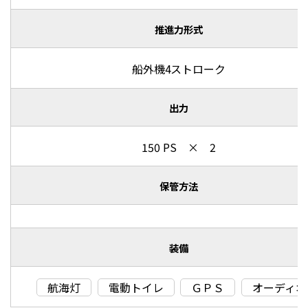
推進力形式
船外機4ストローク
出力
150 PS × 2
保管方法
装備
航海灯
電動トイレ
ＧＰＳ
オーディオ