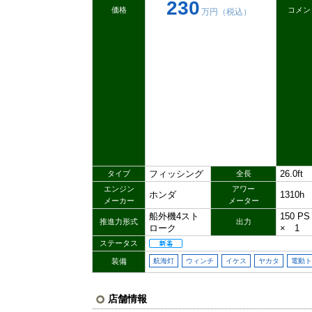
230
価格
コメン
万円（税込）
フィッシング
26.0ft
タイプ
全長
エンジン
アワー
ホンダ
1310h
メーカー
メーター
船外機4スト
150 
推進力形式
出力
ローク
× 1
ステータス
装備
航海灯
ウィンチ
イケス
ヤカタ
電動ト
店舗情報